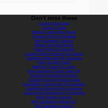
Don't miss these
Casino Non Aams
Casino Crypto
Miglior Casino Non Aams
Casinos Not On Gamstop
Non Gamstop Casinos
Migliori Siti Slot Online
Casino Not On Gamstop
Casino Online Stranieri Non Aams
Gambling Sites Not On Gamstop
Paris Sportif Crypto
Meilleur Casino En Ligne
Non Gamstop Casino Sites UK
Best Non Gamstop Casinos
Casino En Ligne France Légal
Reputable Casinos Not On Gamstop
Gambling Sites Not On Gamstop
Casinos Not Signed Up To Gamstop
Best Online Casinos
Non Gamstop Casinos UK
Non Gamstop Casinos