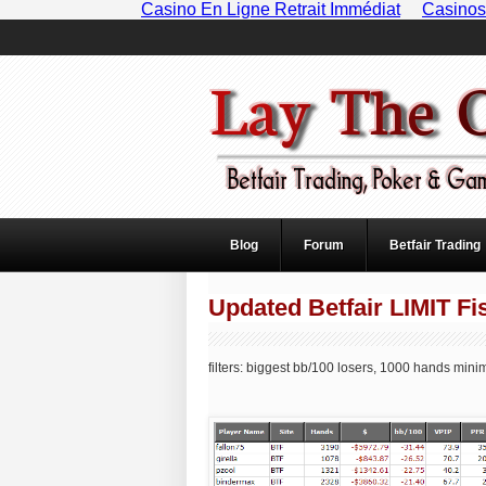
Casino En Ligne Retrait Immédiat
Casinos
Blog
Forum
Betfair Trading
Updated Betfair LIMIT Fis
filters: biggest bb/100 losers, 1000 hands min