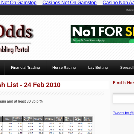
 Not On Gamstop
Casinos Not On Gamstop
Casino Non A
TUESD
Financial Trading
Horse Racing
Lay Betting
Spread 
Find It He
h List - 24 Feb 2010
imum and at least 30 vpip %
Tweets by @